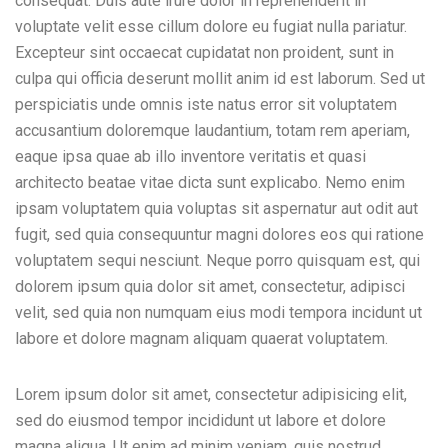
consequat. Duis aute irure dolor in reprehenderit in
voluptate velit esse cillum dolore eu fugiat nulla pariatur.
Excepteur sint occaecat cupidatat non proident, sunt in
culpa qui officia deserunt mollit anim id est laborum. Sed ut
perspiciatis unde omnis iste natus error sit voluptatem
accusantium doloremque laudantium, totam rem aperiam,
eaque ipsa quae ab illo inventore veritatis et quasi
architecto beatae vitae dicta sunt explicabo. Nemo enim
ipsam voluptatem quia voluptas sit aspernatur aut odit aut
fugit, sed quia consequuntur magni dolores eos qui ratione
voluptatem sequi nesciunt. Neque porro quisquam est, qui
dolorem ipsum quia dolor sit amet, consectetur, adipisci
velit, sed quia non numquam eius modi tempora incidunt ut
labore et dolore magnam aliquam quaerat voluptatem.
Lorem ipsum dolor sit amet, consectetur adipisicing elit,
sed do eiusmod tempor incididunt ut labore et dolore
magna aliqua. Ut enim ad minim veniam, quis nostrud